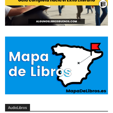
AudioLibros