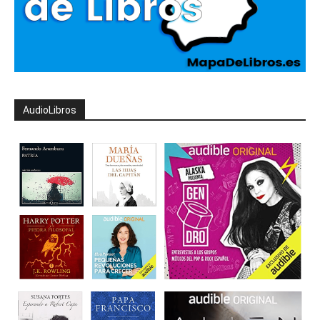
AudioLibros