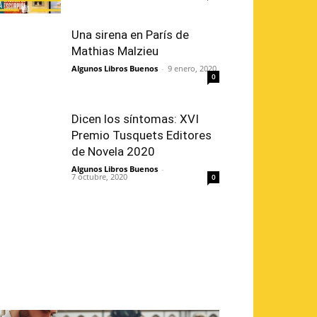
Una sirena en París de
Mathias Malzieu
Algunos Libros Buenos
-
9 enero, 2020
0
Dicen los síntomas: XVI
Premio Tusquets Editores
de Novela 2020
Algunos Libros Buenos
-
7 octubre, 2020
0