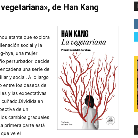
a vegetariana», de Han Kang
nquietante que explora
ienación social y la
ng-hye, una mujer
ño perturbador, decide
sencadena una serie de
ar y social. A lo largo
to entre los deseos de
es y las expectativas
u cuñado.Dividida en
pectiva de un
a los cambios graduales
La primera parte está
 que ve el