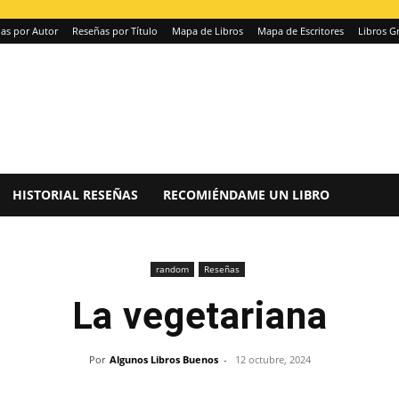
as por Autor
Reseñas por Título
Mapa de Libros
Mapa de Escritores
Libros Gr
HISTORIAL RESEÑAS
RECOMIÉNDAME UN LIBRO
random
Reseñas
La vegetariana
Por
Algunos Libros Buenos
-
12 octubre, 2024