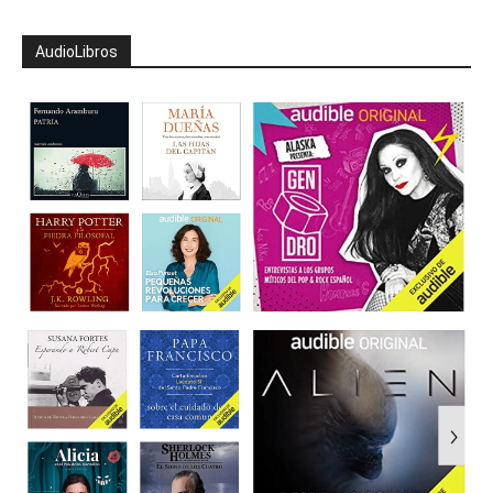
AudioLibros