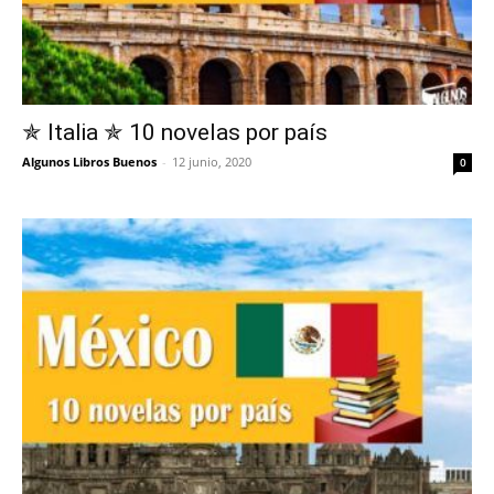
✯ Italia ✯ 10 novelas por país
Algunos Libros Buenos
-
12 junio, 2020
0