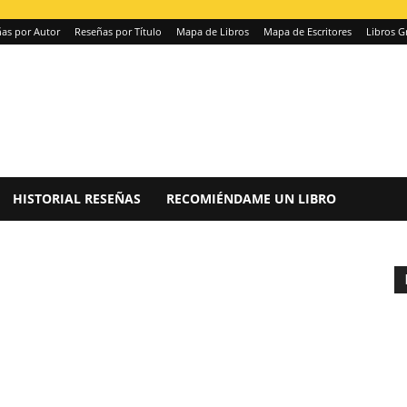
as por Autor
Reseñas por Título
Mapa de Libros
Mapa de Escritores
Libros G
HISTORIAL RESEÑAS
RECOMIÉNDAME UN LIBRO