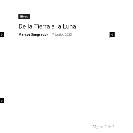
libros
De la Tierra a la Luna
Marcos Sangrador
-
7 junio, 2023
0
0
0
Página 2 de 2