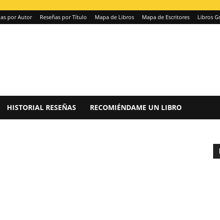
as por Autor
Reseñas por Título
Mapa de Libros
Mapa de Escritores
Libros Gr
HISTORIAL RESEÑAS
RECOMIÉNDAME UN LIBRO