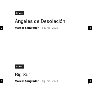
libros
Ángeles de Desolación
Marcos Sangrador
-
8 junio, 2023
0
0
libros
Big Sur
Marcos Sangrador
-
8 junio, 2023
0
0