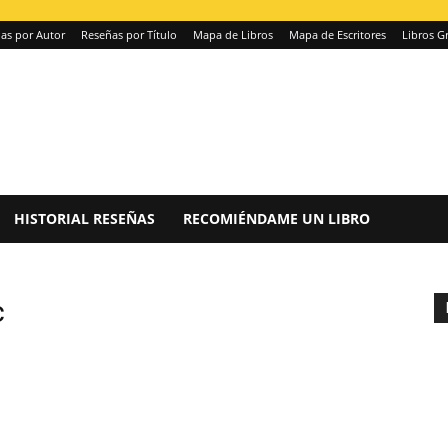
as por Autor
Reseñas por Título
Mapa de Libros
Mapa de Escritores
Libros Gr
HISTORIAL RESEÑAS
RECOMIÉNDAME UN LIBRO
c