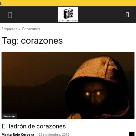
Etiquetas
Corazones
Tag:
corazones
Reseñas
El ladrón de corazones
Marta Rojo Cervera
-
25 noviembre, 2015
1