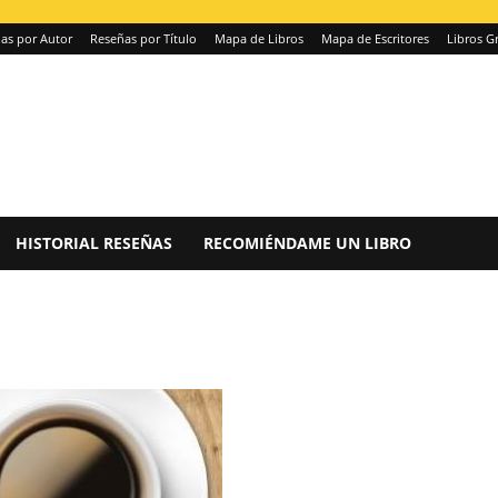
as por Autor
Reseñas por Título
Mapa de Libros
Mapa de Escritores
Libros Gr
HISTORIAL RESEÑAS
RECOMIÉNDAME UN LIBRO