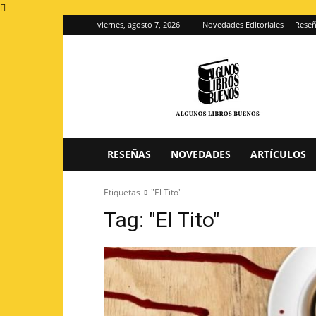
viernes, agosto 7, 2026
Novedades Editoriales
Reseñ
Algunos
Libros
Buenos
–
Blog
de
reseñas
RESEÑAS
NOVEDADES
ARTÍCULOS
de
libros
Etiquetas
"El Tito"
Tag:
"El Tito"