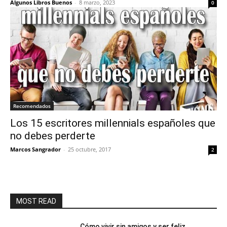
Algunos Libros Buenos
-
8 marzo, 2023
0
Recomendados
Los 15 escritores millennials españoles que
no debes perderte
Marcos Sangrador
-
25 octubre, 2017
2
MOST READ
Cómo vivir sin amigos y ser feliz