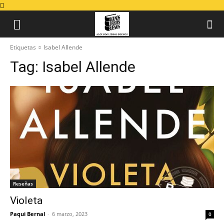
Etiquetas
Isabel Allende
Tag:
Isabel Allende
Reseñas
Violeta
Paqui Bernal
-
6 marzo, 2023
0