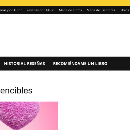
eñas por Autor
Reseñas por Título
Mapa de Libros
Mapa de Escritores
Libros 
HISTORIAL RESEÑAS
RECOMIÉNDAME UN LIBRO
encibles