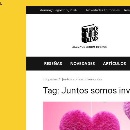
domingo, agosto 9, 2026
Novedades Editoriales
Res
Algunos
Libros
Buenos
–
Blog
de
reseñas
RESEÑAS
NOVEDADES
ARTÍCULOS
de
libros
Etiquetas
Juntos somos invencibles
Tag:
Juntos somos inv