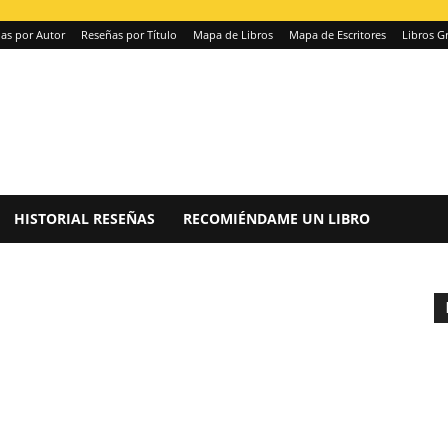
as por Autor
Reseñas por Título
Mapa de Libros
Mapa de Escritores
Libros Gr
HISTORIAL RESEÑAS
RECOMIÉNDAME UN LIBRO