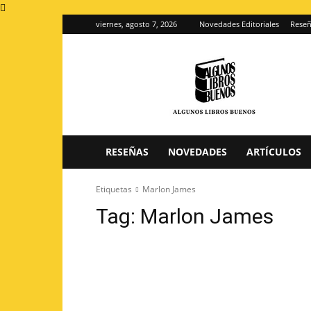
viernes, agosto 7, 2026
Novedades Editoriales
Reseñ
Algunos
Libros
Buenos
–
Blog
de
reseñas
RESEÑAS
NOVEDADES
ARTÍCULOS
de
libros
Etiquetas
Marlon James
Tag:
Marlon James