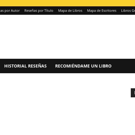
as por Autor
Reseñas por Título
Mapa de Libros
Mapa de Escritores
Libros Gr
HISTORIAL RESEÑAS
RECOMIÉNDAME UN LIBRO