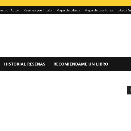
as por Autor
Reseñas por Título
Mapa de Libros
Mapa de Escritores
Libros Gr
HISTORIAL RESEÑAS
RECOMIÉNDAME UN LIBRO