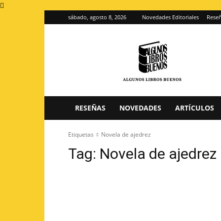
sábado, agosto 8, 2026
Novedades Editoriales
Reseñ
Algunos
Libros
Buenos
–
Blog
de
reseñas
RESEÑAS
NOVEDADES
ARTÍCULOS
de
libros
Etiquetas
Novela de ajedrez
Tag:
Novela de ajedrez