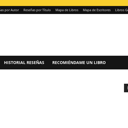
as por Autor
Reseñas por Título
Mapa de Libros
Mapa de Escritores
Libros G
HISTORIAL RESEÑAS
RECOMIÉNDAME UN LIBRO