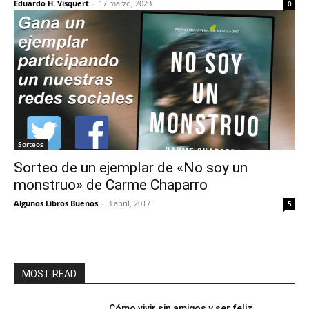
Eduardo H. Visquert
-
17 marzo, 2023
0
Sorteos
Sorteo de un ejemplar de «No soy un
monstruo» de Carme Chaparro
Algunos Libros Buenos
-
3 abril, 2017
5
MOST READ
Cómo vivir sin amigos y ser feliz