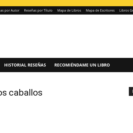
as por Autor
Reseñas por Título
Mapa de Libros
Mapa de Escritores
Libros Gr
HISTORIAL RESEÑAS
RECOMIÉNDAME UN LIBRO
s caballos