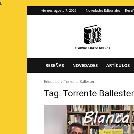
viernes, agosto 7, 2026
Novedades Editoriales
Reseñ
Algunos
Libros
Buenos
–
Blog
de
reseñas
RESEÑAS
NOVEDADES
ARTÍCULOS
de
libros
Etiquetas
Torrente Ballester
Tag:
Torrente Ballester