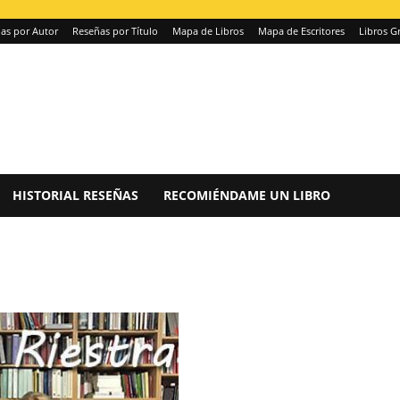
as por Autor
Reseñas por Título
Mapa de Libros
Mapa de Escritores
Libros Gr
HISTORIAL RESEÑAS
RECOMIÉNDAME UN LIBRO