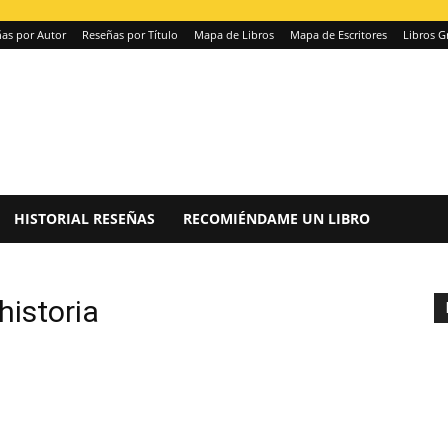
as por Autor
Reseñas por Título
Mapa de Libros
Mapa de Escritores
Libros G
HISTORIAL RESEÑAS
RECOMIÉNDAME UN LIBRO
historia