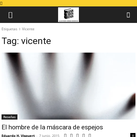
Etiquetas
Vicente
Tag:
vicente
Reseñas
El hombre de la máscara de espejos
Eduardo H. Visquert
-
7 junio, 2015
0