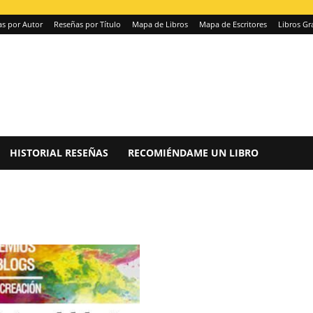
s por Autor
Reseñas por Título
Mapa de Libros
Mapa de Escritores
Libros Gr
HISTORIAL RESEÑAS
RECOMIÉNDAME UN LIBRO