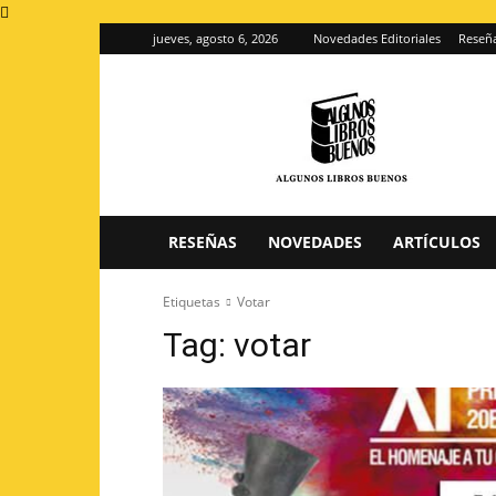
jueves, agosto 6, 2026
Novedades Editoriales
Reseña
Algunos
Libros
Buenos
–
Blog
de
reseñas
RESEÑAS
NOVEDADES
ARTÍCULOS
de
libros
Etiquetas
Votar
Tag:
votar