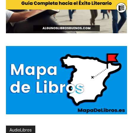
AudioLibros