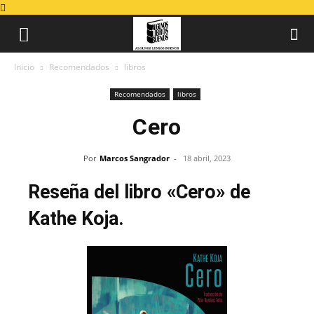
Inicio
Recomendados
libros
Recomendados
libros
Cero
Por
Marcos Sangrador
-
18 abril, 2023
Reseña del libro «Cero» de
Kathe Koja.