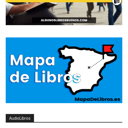
AudioLibros