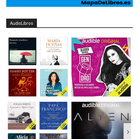
AudioLibros