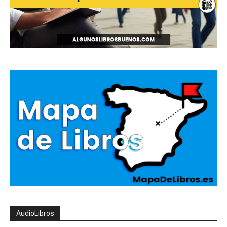
AudioLibros