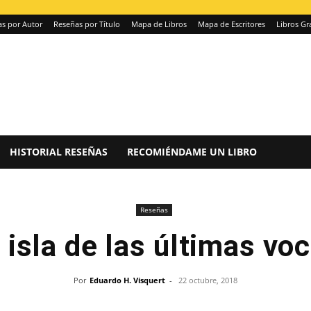
s por Autor
Reseñas por Título
Mapa de Libros
Mapa de Escritores
Libros Gr
HISTORIAL RESEÑAS
RECOMIÉNDAME UN LIBRO
Reseñas
 isla de las últimas vo
Por
Eduardo H. Visquert
-
22 octubre, 2018