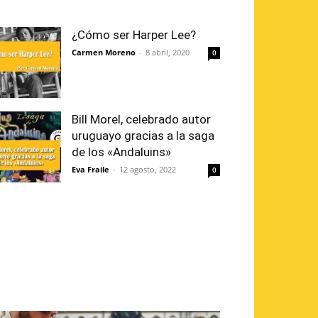
¿Cómo ser Harper Lee?
Carmen Moreno
-
8 abril, 2020
0
Bill Morel, celebrado autor
uruguayo gracias a la saga
de los «Andaluins»
Eva Fraile
-
12 agosto, 2022
0