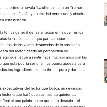
 en su primera novela “La última noche en Tremore
 la ciencia ficción y la realidad más cruda y absoluta
n esta historia.
a tónica general de la narración en la que iremos
jes la irracionalidad que parece haberse
án dos de las voces destacadas de la narración.
odera del lector, desde mi perspectiva he
osiego que llegue a sentir hace muchos años con las
o que esta podría ser una muy buena apuesta para
os los ingredientes de un thriller puro y duro a la
expectativas del lector que busca, una evasión,
 historia que hará que sus más de quinientas
 final ni una palabra creo que para descubrir el
 a La isla de las últimas voces y dejaros llevar por