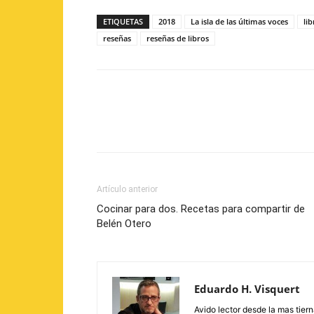
ETIQUETAS
2018
La isla de las últimas voces
lib
reseñas
reseñas de libros
Artículo anterior
Cocinar para dos. Recetas para compartir de
Belén Otero
Eduardo H. Visquert
Avido lector desde la mas tier