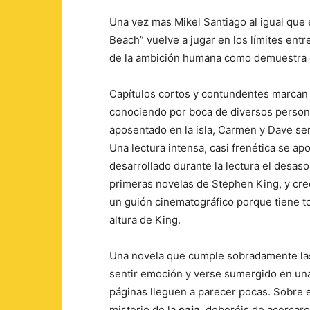
Una vez mas Mikel Santiago al igual que
Beach” vuelve a jugar en los límites entre
de la ambición humana como demuestra e
Capítulos cortos y contundentes marcan l
conociendo por boca de diversos persona
aposentado en la isla, Carmen y Dave ser
Una lectura intensa, casi frenética se ap
desarrollado durante la lectura el desas
primeras novelas de Stephen King, y cre
un guión cinematográfico porque tiene tod
altura de King.
Una novela que cumple sobradamente las 
sentir emoción y verse sumergido en una
páginas lleguen a parecer pocas. Sobre el
misterio de la
caja
, deberéis de acercaros