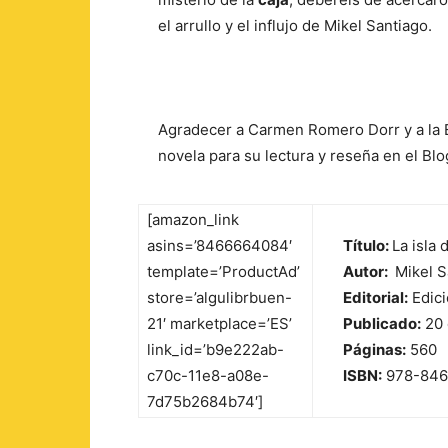
el arrullo y el influjo de Mikel Santiago.
Agradecer a Carmen Romero Dorr y a la E
novela para su lectura y reseña en el Blo
[amazon_link
asins=’8466664084′
Título:
La isla 
template=’ProductAd’
Autor:
Mikel S
store=’algulibrbuen-
Editorial:
Edici
21′ marketplace=’ES’
Publicado:
20 
link_id=’b9e222ab-
Páginas:
560
c70c-11e8-a08e-
ISBN:
978-846
7d75b2684b74′]