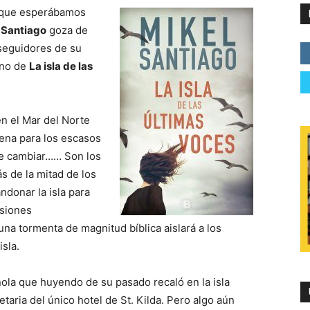
a que esperábamos
 Santiago
goza de
seguidores de su
urno de
La isla de las
en el Mar del Norte
erena para los escasos
 de cambiar…… Son los
ás de la mitad de los
ndonar la isla para
isiones
na tormenta de magnitud bíblica aislará a los
sla.
a que huyendo de su pasado recaló en la isla
taria del único hotel de St. Kilda. Pero algo aún