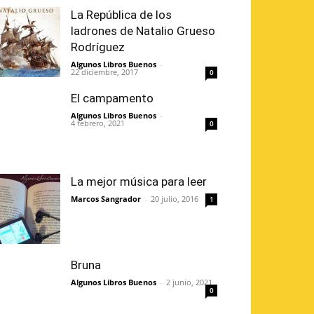
La República de los
ladrones de Natalio Grueso
Rodríguez
Algunos Libros Buenos
-
22 diciembre, 2017
0
El campamento
Algunos Libros Buenos
-
4 febrero, 2021
0
La mejor música para leer
Marcos Sangrador
-
20 julio, 2016
1
Bruna
Algunos Libros Buenos
-
2 junio, 2021
0