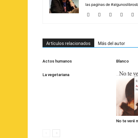
las paginas de #algunoslibros
Artículos relacionados
Más del autor
Actos humanos
Blanco
La vegetariana
No te veré 