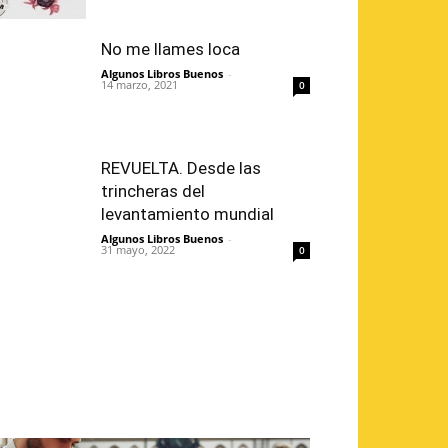
No me llames loca
Algunos Libros Buenos
-
14 marzo, 2021
0
REVUELTA. Desde las
trincheras del
levantamiento mundial
Algunos Libros Buenos
-
31 mayo, 2022
0