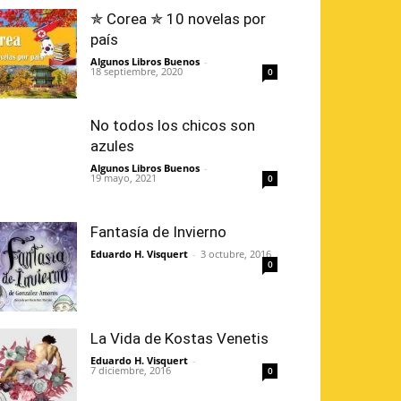
✯ Corea ✯ 10 novelas por
país
Algunos Libros Buenos
-
18 septiembre, 2020
0
No todos los chicos son
azules
Algunos Libros Buenos
-
19 mayo, 2021
0
Fantasía de Invierno
Eduardo H. Visquert
-
3 octubre, 2016
0
La Vida de Kostas Venetis
Eduardo H. Visquert
-
7 diciembre, 2016
0