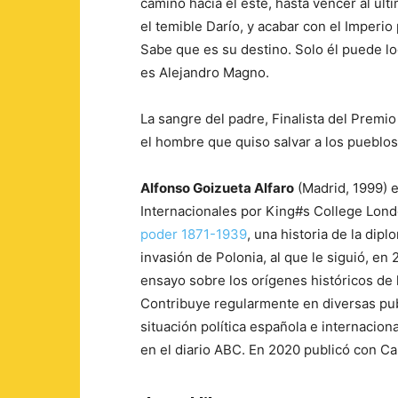
camino hacia el este, hasta vencer al úl
el temible Darío, y acabar con el Imperio
Sabe que es su destino. Solo él puede lo
es Alejandro Magno.
La sangre del padre, Finalista del Premi
el hombre que quiso salvar a los pueblos d
Alfonso Goizueta Alfaro
(Madrid, 1999) e
Internacionales por King#s College Londo
poder 1871-1939
, una historia de la dip
invasión de Polonia, al que le siguió, en
ensayo sobre los orígenes históricos de 
Contribuye regularmente en diversas publ
situación política española e internacion
en el diario ABC. En 2020 publicó con Cal