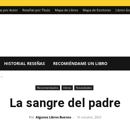
s por Autor
Reseñas por Título
Mapa de Libros
Mapa de Escritores
Libros Gr
HISTORIAL RESEÑAS
RECOMIÉNDAME UN LIBRO
re
Recomendados
libros
Novedades
La sangre del padre
Por
Algunos Libros Buenos
-
16 octubre, 2023