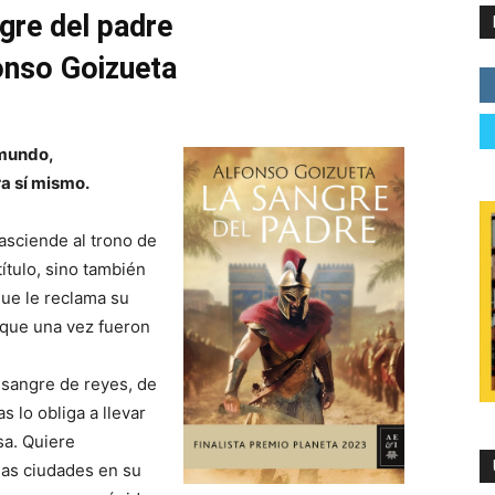
gre del padre
onso Goizueta
 mundo,
ra sí mismo.
 asciende al trono de
ítulo, sino también
que le reclama su
s que una vez fueron
 sangre de reyes, de
 lo obliga a llevar
a. Quiere
 las ciudades en su