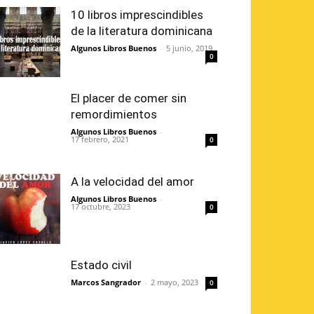
10 libros imprescindibles
de la literatura dominicana
Algunos Libros Buenos
-
5 junio, 2019
0
El placer de comer sin
remordimientos
Algunos Libros Buenos
-
17 febrero, 2021
0
A la velocidad del amor
Algunos Libros Buenos
-
17 octubre, 2023
0
Estado civil
Marcos Sangrador
-
2 mayo, 2023
0