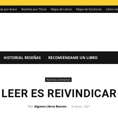
as por Autor
Reseñas por Título
Mapa de Libros
Mapa de Escritores
Libros Gr
HISTORIAL RESEÑAS
RECOMIÉNDAME UN LIBRO
Noticias Literarias
LEER ES REIVINDICAR
Por
Algunos Libros Buenos
-
8 marzo, 2021