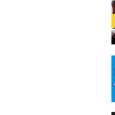
as autoras más relevantes del panorama
s historias muy íntimas y personales, trasladadas a
es dibujantes contemporáneas.
 de Esther Gili donde se evoca la ensoñación y la
ue no dejarán a nadie indiferente. Son relatos que
o ridículas que se ven nuestras asociaciones de lo
invierten durante un día; sobre cómo la anorexia
; sobre cómo las mujeres, incluso cuando son