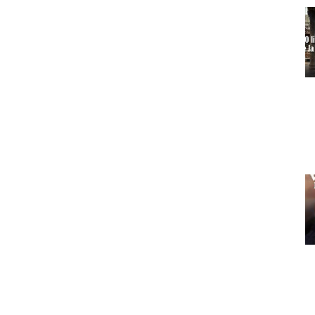
ndetta)
,
Diana López Varela
y
Henar Álvarez
.
ellos
ró
,
Patricia Campos
y
Iolanda Batallé
.
razón
cia Escalona
.
ing Wars
.
Grandes lectoras, grandes escritoras y
personajes
o
.
men Posadas
y
María Oruña
.