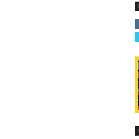
er
giendo toda la semana una serie de conversaciones
web
marzo, será el turno de la ficción literaria
Grandes lectoras, grandes escritoras y
personajes
o
.
men Posadas
y
María Oruña
.