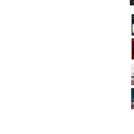
bre una canción que en su soledad habla y reúne a
cómo el compartir una tarta en un café puede ser un
a de tus antepasadas te ha formado como eres hoy;
madre e hija se convierte en la semilla de lo que
el coraje para hacer aquello que todo el mundo te
uien eres.
cuentan
en los siguientes relatos:
 y Ada Diez (Hits With Tits)
a) y Agustina Guerrero (La Volátil)
s país para coños) y Akira Pantsu (Planeta Manga)
xta Noche, Al rojo vivo) y Ana Oncina (Los f*cking 30)
) y María Hesse (Frida Kahlo, Bowie, El placer)