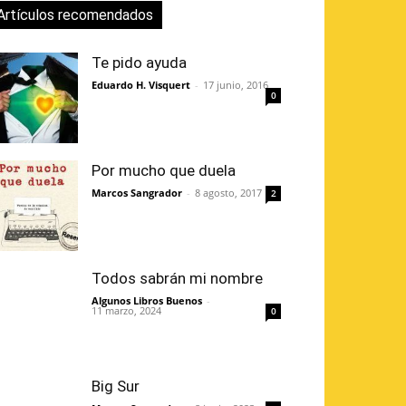
Artículos recomendados
Te pido ayuda
Eduardo H. Visquert
-
17 junio, 2016
0
Por mucho que duela
Marcos Sangrador
-
8 agosto, 2017
2
Todos sabrán mi nombre
Algunos Libros Buenos
-
11 marzo, 2024
0
Big Sur