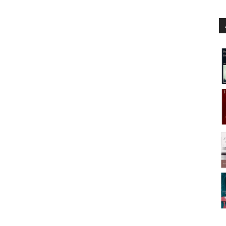
os ser feministas: Edición para toda la familia
alores y hábitos)
 Ngozi Adichie y Leire Salaberría