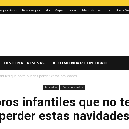
s por Autor
Reseñas por Título
Mapa de Libros
Mapa de Escritores
Libros Gr
HISTORIAL RESEÑAS
RECOMIÉNDAME UN LIBRO
nfantiles que no te puedes perder estas navidades
Artículos
Recomendados
bros infantiles que no 
perder estas navidade