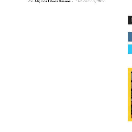
Por
Algunos Libros Buenos
-
14 diciembre, 2019
Bobiblú! (Bobiblu)
 y Sr. Sánchez Sr. Sánchez