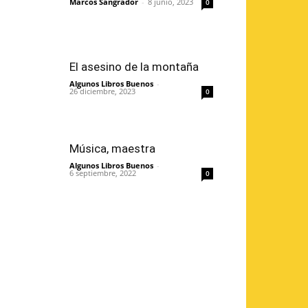
Marcos Sangrador
-
8 junio, 2023
0
El asesino de la montaña
Algunos Libros Buenos
-
26 diciembre, 2023
0
Música, maestra
Algunos Libros Buenos
-
6 septiembre, 2022
0