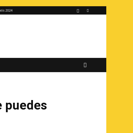
atis 2024
te puedes
s