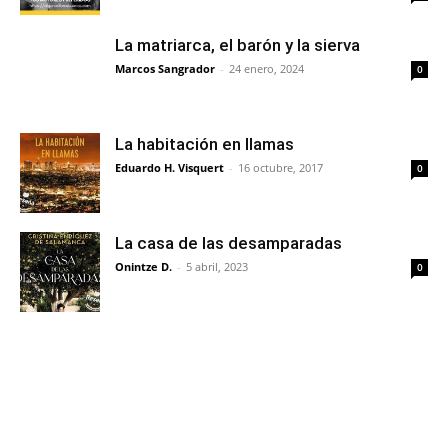
La matriarca, el barón y la sierva
Marcos Sangrador
-
24 enero, 2024
0
La habitación en llamas
Eduardo H. Visquert
-
16 octubre, 2017
0
La casa de las desamparadas
Onintze D.
-
5 abril, 2023
0