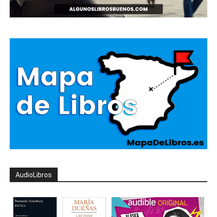
AudioLibros