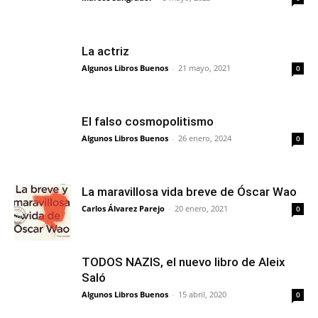
La actriz
Algunos Libros Buenos
-
21 mayo, 2021
0
El falso cosmopolitismo
Algunos Libros Buenos
-
26 enero, 2024
0
La maravillosa vida breve de Óscar Wao
Carlos Álvarez Parejo
-
20 enero, 2021
0
TODOS NAZIS, el nuevo libro de Aleix
Saló
Algunos Libros Buenos
-
15 abril, 2020
0