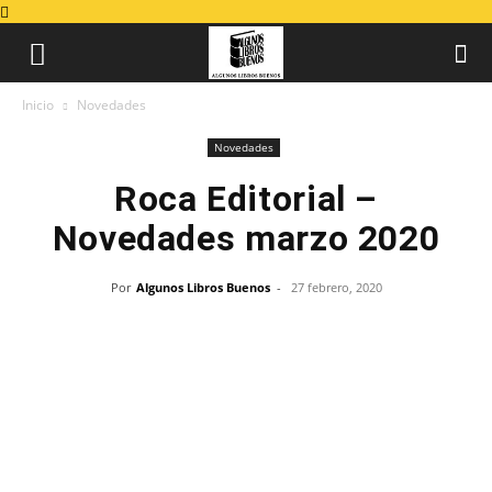
Inicio
Novedades
Novedades
Roca Editorial –
Novedades marzo 2020
Por
Algunos Libros Buenos
-
27 febrero, 2020
Libros de marzo 2020 en Ro
Después de la trilogía
El día que…
y la serie
Luna
, que