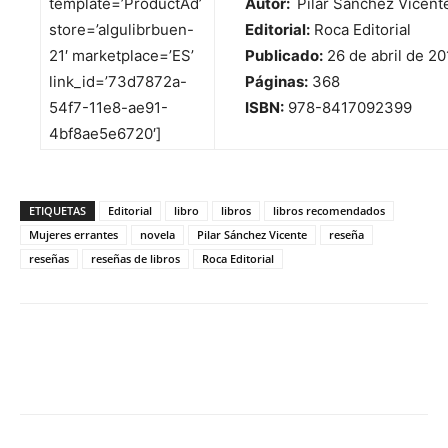
template=’ProductAd’
Autor:
Pilar Sánchez Vicent
store=’algulibrbuen-
Editorial:
Roca Editorial
21′ marketplace=’ES’
Publicado:
26 de abril de 20
link_id=’73d7872a-
Páginas:
368
54f7-11e8-ae91-
ISBN:
978-8417092399
4bf8ae5e6720′]
ETIQUETAS
Editorial
libro
libros
libros recomendados
Mujeres errantes
novela
Pilar Sánchez Vicente
reseña
reseñas
reseñas de libros
Roca Editorial