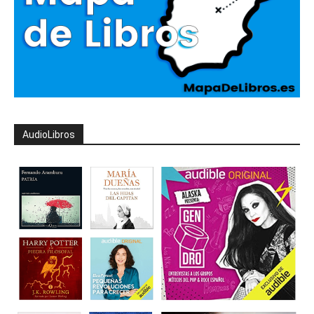
AudioLibros