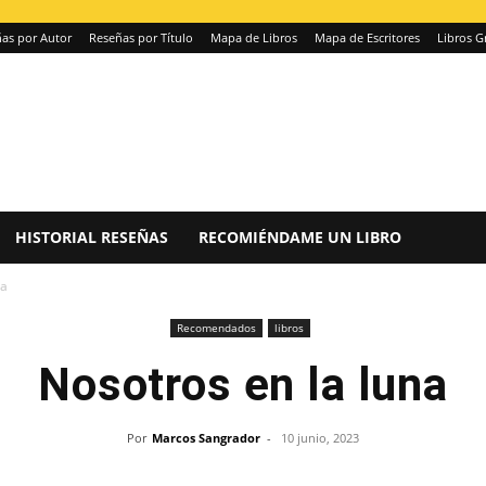
as por Autor
Reseñas por Título
Mapa de Libros
Mapa de Escritores
Libros G
HISTORIAL RESEÑAS
RECOMIÉNDAME UN LIBRO
na
Recomendados
libros
Nosotros en la luna
Por
Marcos Sangrador
-
10 junio, 2023