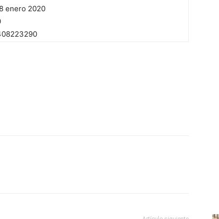
8 enero 2020
0
408223290