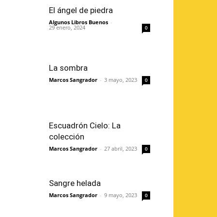
El ángel de piedra
Algunos Libros Buenos
-
29 enero, 2024
0
La sombra
Marcos Sangrador
-
3 mayo, 2023
0
Escuadrón Cielo: La
colección
Marcos Sangrador
-
27 abril, 2023
0
Sangre helada
Marcos Sangrador
-
9 mayo, 2023
0