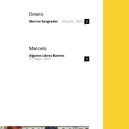
Dinero
Marcos Sangrador
-
29 junio, 2023
0
Marcelo
Algunos Libros Buenos
-
17 mayo, 2022
0