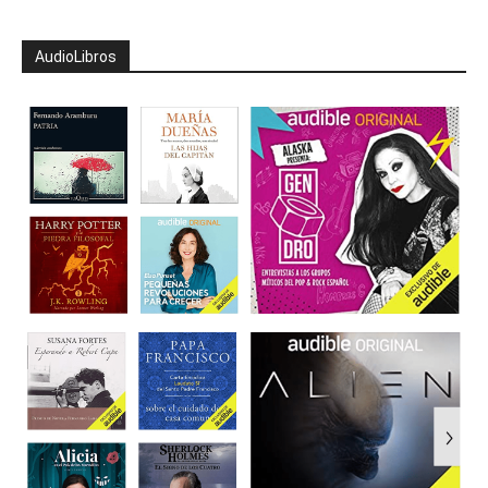
AudioLibros