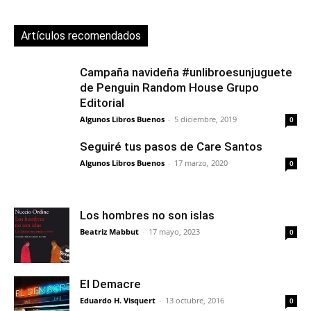
Artículos recomendados
Campaña navideña #unlibroesunjuguete
de Penguin Random House Grupo
Editorial
Algunos Libros Buenos
-
5 diciembre, 2019
0
Seguiré tus pasos de Care Santos
Algunos Libros Buenos
-
17 marzo, 2020
0
Los hombres no son islas
Beatriz Mabbut
-
17 mayo, 2023
0
El Demacre
Eduardo H. Visquert
-
13 octubre, 2016
0