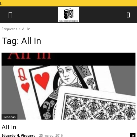
Etiquetas
All In
Tag:
All In
Reseñas
All In
Eduardo H. Visquert
-
25 marzo, 2016
0