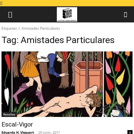
Etiquetas
Amistades Particulares
Tag:
Amistades Particulares
Reseñas
Escal-Vigor
Eduardo H. Visquert
-
29 junio, 2017
0