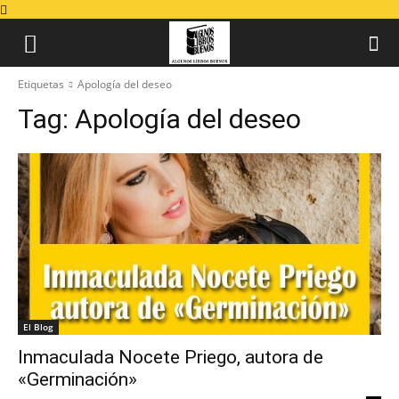
Etiquetas
Apología del deseo
Tag:
Apología del deseo
El Blog
Inmaculada Nocete Priego, autora de
«Germinación»