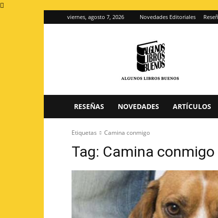
viernes, agosto 7, 2026
Novedades Editoriales
Reseñ
Algunos
Libros
Buenos
–
Blog
de
reseñas
RESEÑAS
NOVEDADES
ARTÍCULOS
de
libros
Etiquetas
Camina conmigo
Tag:
Camina conmigo