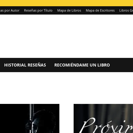
as por Autor
Reseñas por Título
Mapa de Libros
Mapa de Escritores
Libros Gr
HISTORIAL RESEÑAS
RECOMIÉNDAME UN LIBRO