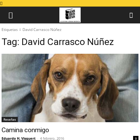
Etiquetas
David Carrasco Núñez
Tag:
David Carrasco Núñez
Reseñas
Camina conmigo
Eduardo H. Visquert
-
4 febrero, 2016
0