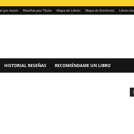
s por Autor
Reseñas por Título
Mapa de Libros
Mapa de Escritores
Libros Gr
HISTORIAL RESEÑAS
RECOMIÉNDAME UN LIBRO