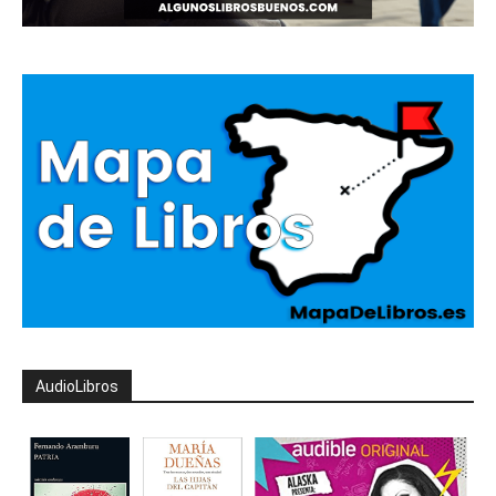
AudioLibros