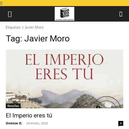
Etiquetas
Javier Moro
Tag:
Javier Moro
Reseñas
El Imperio eres tú
Onintze D.
-
24 enero, 2022
0