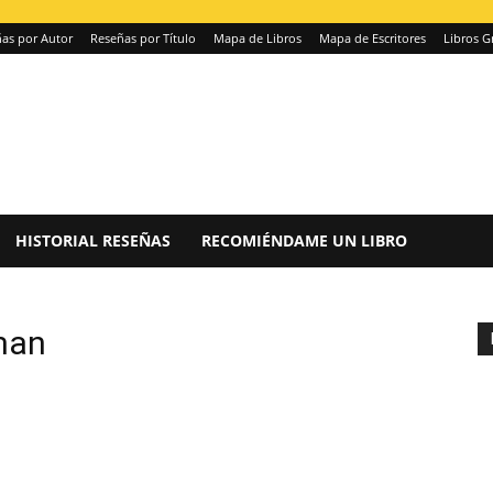
as por Autor
Reseñas por Título
Mapa de Libros
Mapa de Escritores
Libros G
HISTORIAL RESEÑAS
RECOMIÉNDAME UN LIBRO
man