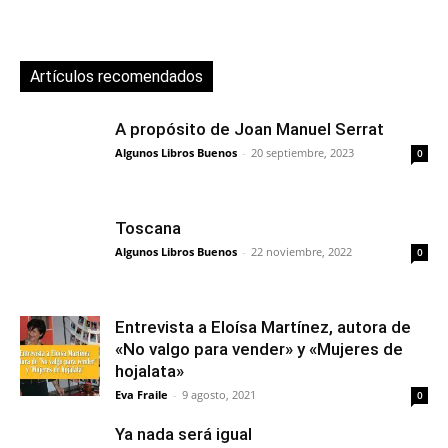
Artículos recomendados
A propósito de Joan Manuel Serrat
Algunos Libros Buenos
-
20 septiembre, 2023
0
Toscana
Algunos Libros Buenos
-
22 noviembre, 2022
0
Entrevista a Eloísa Martínez, autora de
«No valgo para vender» y «Mujeres de
hojalata»
Eva Fraile
-
9 agosto, 2021
0
Ya nada será igual