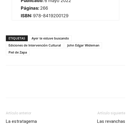
Publicado:
6 mayo 2022
Páginas:
266
ISBN:
978-8419200129
ETIQUETAS
Ayer te estuve buscando
Ediciones de Intervención Cultural
John Edgar Wideman
Piel de Zapa
Artículo anterior
Artículo siguiente
La estratagema
Las revanchas