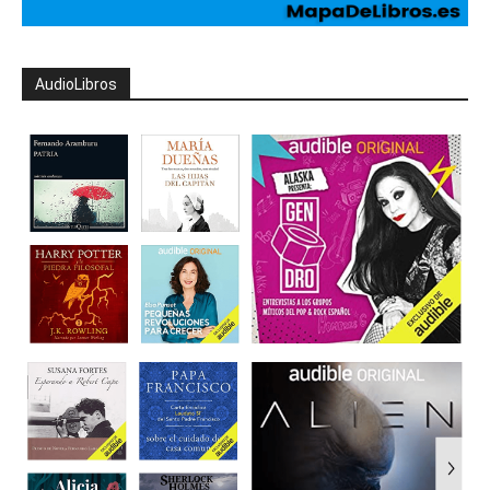
AudioLibros