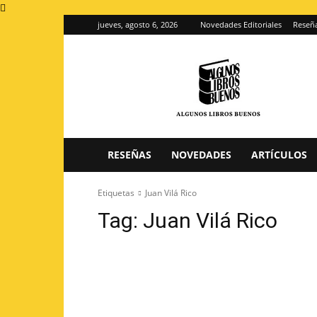
jueves, agosto 6, 2026
Novedades Editoriales
Reseña
Algunos
Libros
Buenos
–
Blog
de
reseñas
RESEÑAS
NOVEDADES
ARTÍCULOS
de
libros
Etiquetas
Juan Vilá Rico
Tag:
Juan Vilá Rico