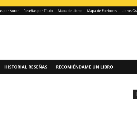
s por Autor
Reseñas por Título
Mapa de Libros
Mapa de Escritores
Libros Gr
HISTORIAL RESEÑAS
RECOMIÉNDAME UN LIBRO