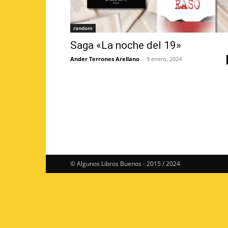
random
Saga «La noche del 19»
Ander Terrones Arellano
-
9 enero, 2024
© Algunos Libros Buenos - 2015 / 2024