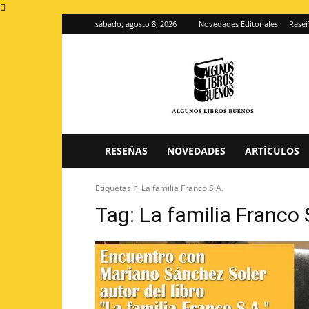
sábado, agosto 8, 2026
Novedades Editoriales
Reseñ
Algunos
Libros
Buenos
–
Blog
de
reseñas
RESEÑAS
NOVEDADES
ARTÍCULOS
de
libros
Etiquetas
La familia Franco S.A.
Tag:
La familia Franco 